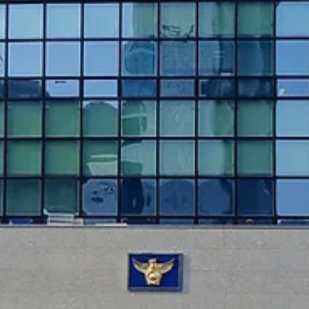
FBD고밀도 섬유패널
무안 제일로유치원(실외놀이시설 및 체험학습장)