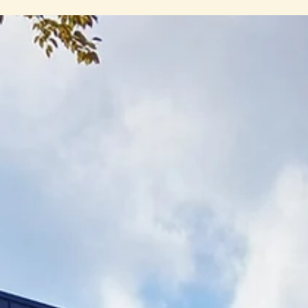
FBD고밀도 섬유패널
목포 수산식품 수출단지