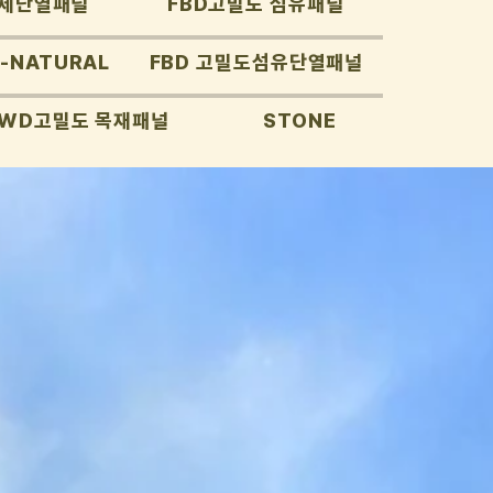
제단열패널
FBD고밀도 섬유패널
-NATURAL
FBD 고밀도섬유단열패널
LWD고밀도 목재패널
STONE