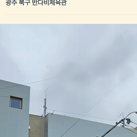
FBD고밀도 섬유패널
광주교대 여자기숙사(예담원)