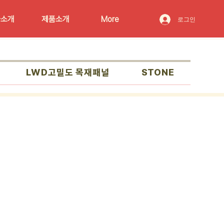
사소개
제품소개
More
로그인
LWD고밀도 목재패널
STONE