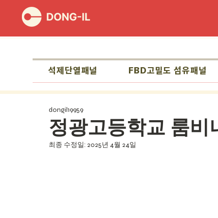
석제단열패널
FBD고밀도 섬유패널
dongil19959
정광고등학교 룸비
최종 수정일:
2025년 4월 24일