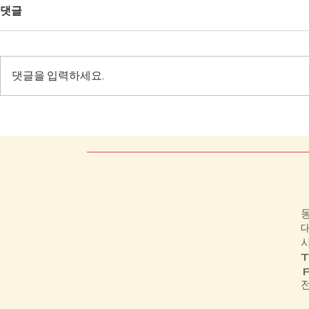
댓글
댓글을 입력하세요.
목포 수산식품 수출단지
전북과학대학
분야실습실
동
대
사
T