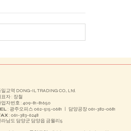
보성군 조성면 기초생활거
교 HIVE 특성화
일교역 DONG-IL TRADING CO., Ltd.
표자 : 장철
업자번호 : 409-81-81650
EL
: 광주오피스 062-515-0681 ㅣ 담양공장 061-382-0681
FAX
: 061-383-6248
전라남도 담양군 담양읍 금월리5