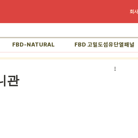
회
FBD-NATURAL
FBD 고밀도섬유단열패널
니관