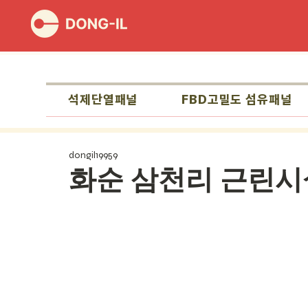
석제단열패널
FBD고밀도 섬유패널
dongil19959
화순 삼천리 근린시