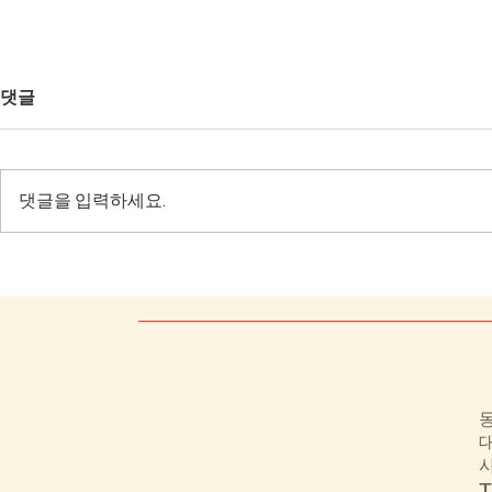
댓글
댓글을 입력하세요.
목포 수산식품 수출단지
전북과학대학
분야실습실
동
대
사
T