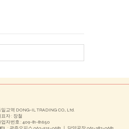
보성군 조성면 기초생활거
교 HIVE 특성화
일교역 DONG-IL TRADING CO., Ltd.
표자 : 장철
업자번호 : 409-81-81650
EL
: 광주오피스 062-515-0681 ㅣ 담양공장 061-382-0681