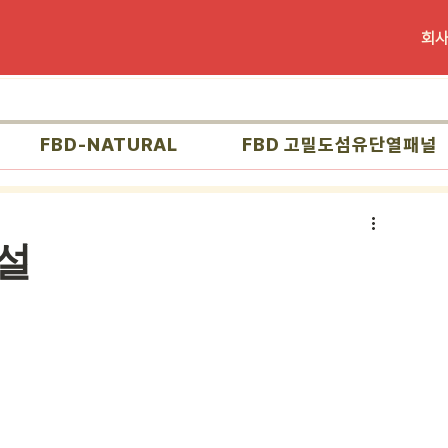
회
FBD-NATURAL
FBD 고밀도섬유단열패널
설