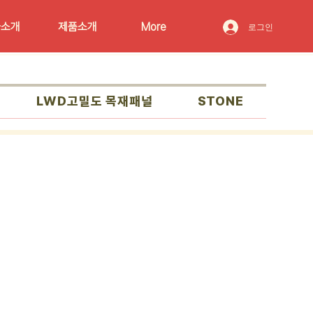
사소개
제품소개
More
로그인
LWD고밀도 목재패널
STONE